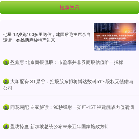
推荐资讯
七星 12岁跑100多里送信，建国后毛主席亲自
邀请，她挑两麻袋特产进京
​盈鑫惠 北京商报侃股：市盈率并非券商股估值唯一指标
1
​大咖配资 ST景谷：控股股东拟将博达数科51%股权无偿赠与
2
公司
​同花易配 专家解读：90秒弹射一架歼-15T 福建舰战力值满满
3
​盈珑操盘 新加坡总统公布未来五年国家施政方针
4