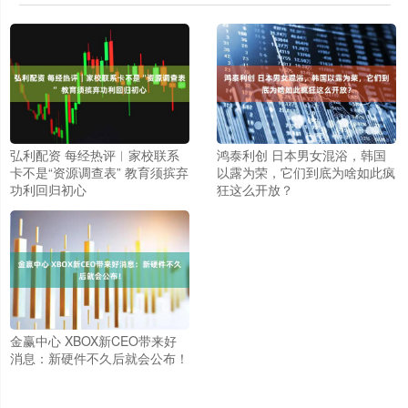
弘利配资 每经热评︱家校联系
鸿泰利创 日本男女混浴，韩国
卡不是“资源调查表” 教育须摈弃
以露为荣，它们到底为啥如此疯
功利回归初心
狂这么开放？
金赢中心 XBOX新CEO带来好
消息：新硬件不久后就会公布！