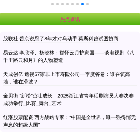
热点资讯
股联社 普京说忍了8年才对乌动手 莫斯科曾试图协商
易云达 李欣泽、杨晓林：襟怀云月护家国——谈电视剧《八
千里路云和月》的人物塑造
天成创亿 透视57家非上市寿险公司一季度答卷：谁在筑高
墙，谁在滑坡？
金贝街 “新松”茁壮成长！2025浙江省青年话剧演员大赛决赛
成功举行_比赛_舞台_艺术
红涨股票配资 西方战略专家：“中国是全世界，唯一强得悄无
声息的超级大国”