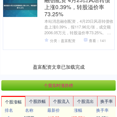
上涨0.39%，转股溢价率
73.25%
本站消息融创配资，4月23日风语转债收
盘上涨0.39%，报117.96元/张，成交额
2006.05万元，转股溢价率73.25%。 资
料显示，风语转债信用级别为“....
分类：盈富配资
查看：141
盈富配资文章已加载完成
个股实时涨跌榜
个股跌幅
个股流入
个股流出
换手率
个股涨幅
排名
名称
最新价
涨幅
换手率