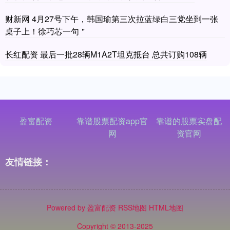
财新网 4月27号下午，韩国瑜第三次拉蓝绿白三党坐到一张
桌子上！徐巧芯一句＂
长红配资 最后一批28辆M1A2T坦克抵台 总共订购108辆
盈富配资
靠谱股票配资app官
靠谱的股票实盘配
网
资官网
友情链接：
Powered by
盈富配资
RSS地图
HTML地图
Copyright
© 2013-2025