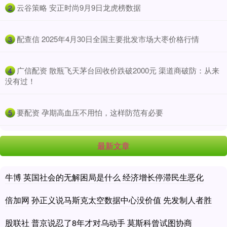
​云谷策略 安正时尚9月9日龙虎榜数据
2
​配查信 2025年4月30日全国主要批发市场大枣价格行情
3
​广信配资 散瓶飞天茅台回收价跌破2000元 渠道商破防：从来
4
没有过！
​要配资 孕期高血压不用怕，这样防范有必要
5
最新文章
牛博 英国社会的无解困局是什么 经济增长停滞民生恶化
倍加网 孙正义说马斯克太空数据中心没价值 先发制人者胜
股联社 普京说忍了8年才对乌动手 莫斯科曾试图协商