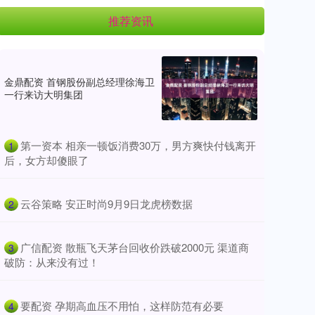
推荐资讯
金鼎配资 首钢股份副总经理徐海卫
一行来访大明集团
​第一资本 相亲一顿饭消费30万，男方爽快付钱离开
1
后，女方却傻眼了
​云谷策略 安正时尚9月9日龙虎榜数据
2
​广信配资 散瓶飞天茅台回收价跌破2000元 渠道商
3
破防：从来没有过！
​要配资 孕期高血压不用怕，这样防范有必要
4