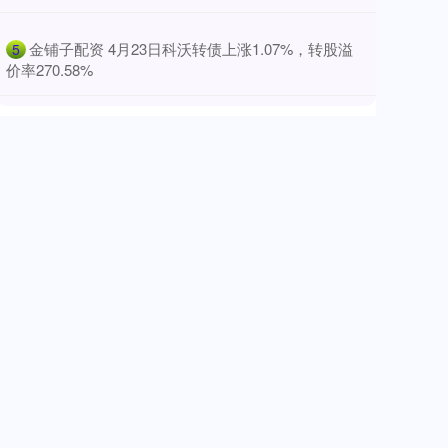
​金铺子配资 4月23日科沃转债上涨1.07%，转股溢
5
价率270.58%