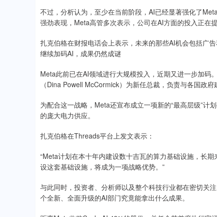
不过，分析认为，至少在当前阶段，AI已经显著强化了Met
强劲表现，Meta高管多次表示，公司在AI方面的投入正
扎克伯格在财报电话会上表示，未来的那些AI机会包括广告和订
继续加码AI，成果仍然成谜
Meta此前已在AI领域进行大规模投入，近期又进一步加码
（Dina Powell McCormick）为新任总裁，负责
为配合这一战略，Meta还宣布成立一项新的“最高层级”计划—
的庞大电力供应。
扎克伯格在Threads平台上发文表示：
“Meta计划在本十年内建设数十吉瓦的算力基础设施，长
设这套基础设施，将成为一项战略优势。”
与此同时，投资者、分析师以及整个科技行业都在密切关注
个全新、全面升级的AI部门究竟能拿出什么成果。