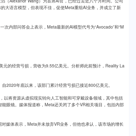
汪滔（Alexandr Wang）为首席AI官，已经过去近八个月时间。公司
季发布的大语言模型，但表现不佳，促使Meta重组AI业务，并成立了新
部问答会上表示，Meta最新的AI模型代号为“Avocado”和“M
2亿美元的经营亏损，营收为9.55亿美元。分析师此前预计，Reality La
。
13%。自2020年底以来，该部门累计经营亏损已接近800亿美元。
Labs员工，以将资源从虚拟现实转向人工智能和可穿戴设备领域，其中包括
an Meta智能眼镜。媒体报道称，Meta还关闭了多个VR相关项目，包括内部
th）上周对媒体表示，Meta并未放弃VR业务，但他也承认，该市场的增长