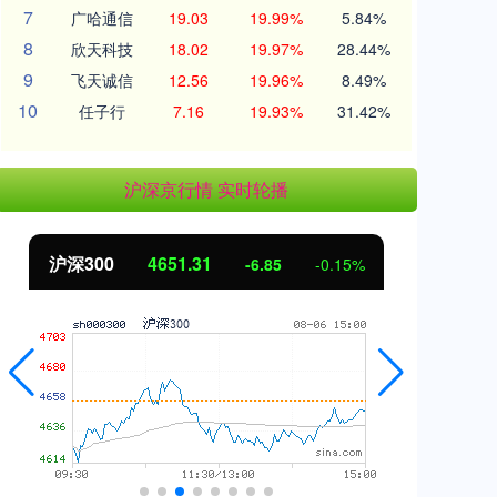
7
广哈通信
19.03
19.99%
5.84%
8
欣天科技
18.02
19.97%
28.44%
9
飞天诚信
12.56
19.96%
8.49%
10
任子行
7.16
19.93%
31.42%
沪深京行情 实时轮播
北证50
1122.88
创
3.42
0.30%