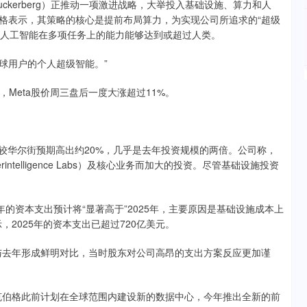
Zuckerberg）正推动一项激进战略，大举投入基础设施、算力和人
伯格表示，其策略的核心是提前布局算力，为实现公司所追求的“超级
指人工智能在多项任务上的能力能够达到或超过人类。
全球用户的个人超级智能。”
Meta股价周三盘后一度大涨超过11%。
元，较华尔街预期高出约20%，几乎是去年投资规模的两倍。公司称，
intelligence Labs）及核心业务而加大的投资。尽管基础设施投资
026年的资本支出预计将“显著高于”2025年，主要原因是基础设施成本上
，2025年的资本支出已超过720亿美元。
这与去年形成鲜明对比，当时股东对公司高昂的支出方案反应更加谨
扎克伯格此前计划在全球范围内建设新的数据中心，今年推出全新的前