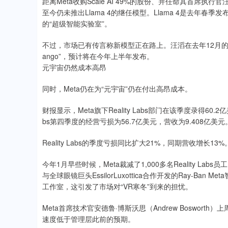
距离Meta收购Scale AI 49%的股份、并任命其首席执行官
至今仍未推出Llama 4的继任模型。Llama 4是去年春
的“超级智能实验室”。
不过，市场已有传言称新模型正在路上。汪滔在去年12月的一次内
ango”，预计将在今年上半年发布。
元宇宙仍然成本高昂
同时，Meta仍在为“元宇宙”仍在付出高昂成本。
财报显示，Meta旗下Reality Labs部门在该季度录得60.
bs第四季度的经营亏损为56.7亿美元，营收为9.408亿美元
Reality Labs的季度亏损同比扩大21%，同期营收增长
今年1月早些时候，Meta裁减了1,000多名Reality 
与全球眼镜巨头EssilorLuxottica合作开发的Ray-B
工作室，这引发了市场对“VR寒冬”到来的担忧。
Meta首席技术官安德鲁·博斯沃思（Andrew Boswor
速度低于管理层此前的预期。