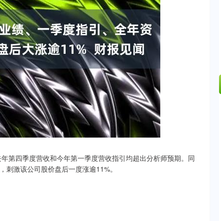
沪深300
4651.31
.24%
-6.85
-0.15%
司去年第四季度营收和今年第一季度营收指引均超出分析师预期。同
，刺激该公司股价盘后一度涨逾11%。