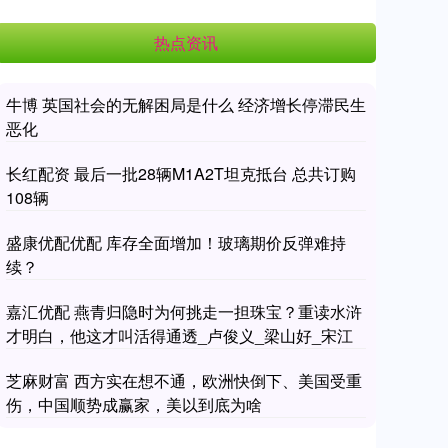
热点资讯
牛博 英国社会的无解困局是什么 经济增长停滞民生
恶化
长红配资 最后一批28辆M1A2T坦克抵台 总共订购
108辆
盛康优配优配 库存全面增加！玻璃期价反弹难持
续？
嘉汇优配 燕青归隐时为何挑走一担珠宝？重读水浒
才明白，他这才叫活得通透_卢俊义_梁山好_宋江
芝麻财富 西方实在想不通，欧洲快倒下、美国受重
伤，中国顺势成赢家，美以到底为啥