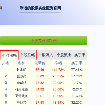
网
靠谱的股票实盘配资官网
个股实时涨跌榜
个股跌幅
个股流入
个股流出
换手率
个股涨幅
排名
名称
最新价
涨幅
换手率
1
N津富
37.49
114.72%
77.46%
2
威尔高
39.83
20.01%
17.76%
3
锴威特
77.82
20.00%
1.17%
4
科翔股份
64.32
20.00%
12.21%
5
蜀道装备
33.61
19.99%
11.69%
6
中巨芯
27.85
19.99%
32.20%