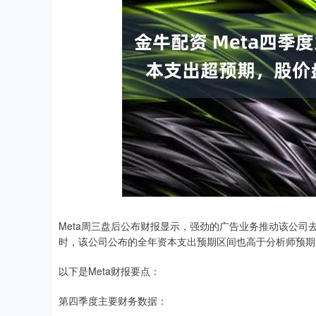
深证成指
14110.12
.92
0.57%
-34.08
-0
Meta周三盘后公布财报显示，强劲的广告业务推动该公
时，该公司公布的全年资本支出预期区间也高于分析师预期
以下是Meta财报要点：
第四季度主要财务数据：