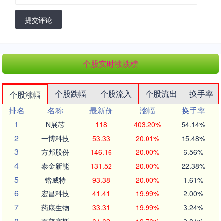
提交评论
个股实时涨跌榜
个股跌幅
个股流入
个股流出
换手率
个股涨幅
排名
名称
最新价
涨幅
换手率
1
N展芯
118
403.20%
54.14%
2
一博科技
53.33
20.01%
15.48%
3
方邦股份
146.16
20.00%
6.56%
4
泰金新能
131.52
20.00%
22.38%
5
锴威特
93.38
20.00%
1.61%
6
宏昌科技
41.41
19.99%
2.00%
7
药康生物
33.31
19.99%
3.24%
8
百普赛斯
64.62
19.76%
9.84%