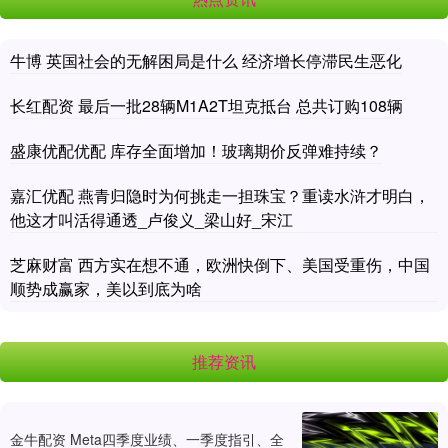
牛博 英国社会的无解困局是什么 经济增长停滞民生恶化
长红配资 最后一批28辆M1A2T坦克抵台 总共订购108辆
盛康优配优配 库存全面增加！玻璃期价反弹难持续？
嘉汇优配 燕青归隐时为何挑走一担珠宝？重读水浒才明白，
他这才叫活得通透_卢俊义_梁山好_宋江
芝麻财富 西方实在想不通，欧洲快倒下、美国受重伤，中国
顺势成赢家，美以到底为啥
推荐资讯
金牛配资 Meta四季度业绩、一季度指引、全