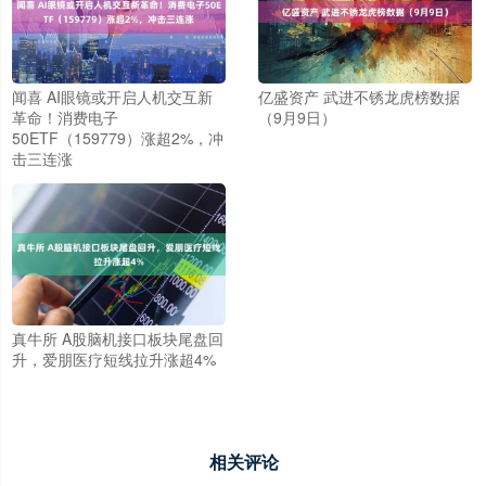
闻喜 AI眼镜或开启人机交互新
亿盛资产 武进不锈龙虎榜数据
革命！消费电子
（9月9日）
50ETF（159779）涨超2%，冲
击三连涨
真牛所 A股脑机接口板块尾盘回
升，爱朋医疗短线拉升涨超4%
相关评论