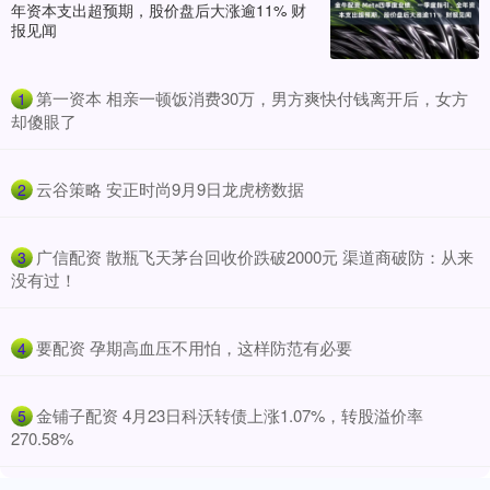
年资本支出超预期，股价盘后大涨逾11% 财
报见闻
​第一资本 相亲一顿饭消费30万，男方爽快付钱离开后，女方
1
却傻眼了
​云谷策略 安正时尚9月9日龙虎榜数据
2
​广信配资 散瓶飞天茅台回收价跌破2000元 渠道商破防：从来
3
没有过！
​要配资 孕期高血压不用怕，这样防范有必要
4
​金铺子配资 4月23日科沃转债上涨1.07%，转股溢价率
5
270.58%